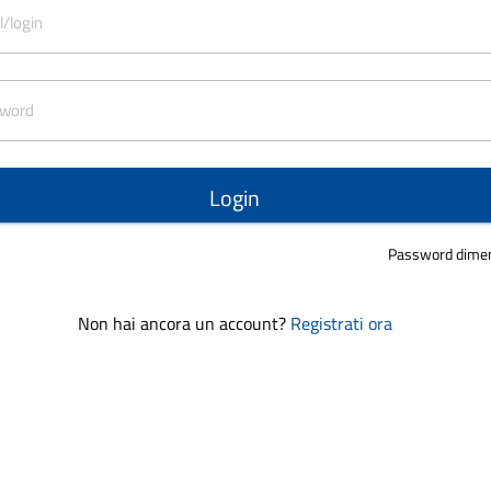
l/login
word
Login
Password dimen
Non hai ancora un account?
Registrati ora